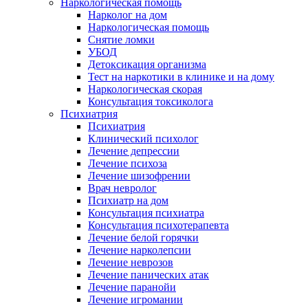
Наркологическая помощь
Нарколог на дом
Наркологическая помощь
Снятие ломки
УБОД
Детоксикация организма
Тест на наркотики в клинике и на дому
Наркологическая скорая
Консультация токсиколога
Психиатрия
Психиатрия
Клинический психолог
Лечение депрессии
Лечение психоза
Лечение шизофрении
Врач невролог
Психиатр на дом
Консультация психиатра
Консультация психотерапевта
Лечение белой горячки
Лечение нарколепсии
Лечение неврозов
Лечение панических атак
Лечение паранойи
Лечение игромании