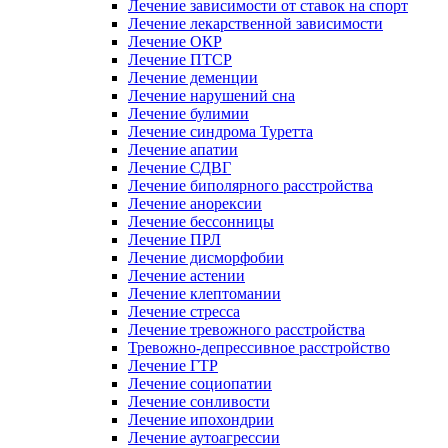
Лечение зависимости от ставок на спорт
Лечение лекарственной зависимости
Лечение ОКР
Лечение ПТСР
Лечение деменции
Лечение нарушений сна
Лечение булимии
Лечение синдрома Туретта
Лечение апатии
Лечение СДВГ
Лечение биполярного расстройства
Лечение анорексии
Лечение бессонницы
Лечение ПРЛ
Лечение дисморфобии
Лечение астении
Лечение клептомании
Лечение стресса
Лечение тревожного расстройства
Тревожно-депрессивное расстройство
Лечение ГТР
Лечение социопатии
Лечение сонливости
Лечение ипохондрии
Лечение аутоагрессии