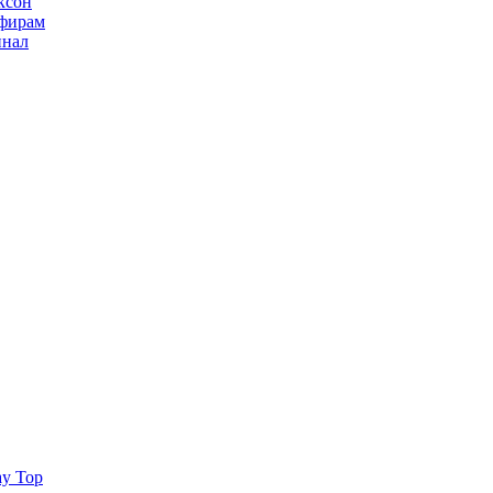
ксон
ьфирам
инал
ay Top