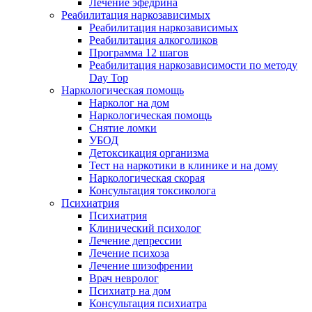
Лечение эфедрина
Реабилитация наркозависимых
Реабилитация наркозависимых
Реабилитация алкоголиков
Программа 12 шагов
Реабилитация наркозависимости по методу
Day Top
Наркологическая помощь
Нарколог на дом
Наркологическая помощь
Снятие ломки
УБОД
Детоксикация организма
Тест на наркотики в клинике и на дому
Наркологическая скорая
Консультация токсиколога
Психиатрия
Психиатрия
Клинический психолог
Лечение депрессии
Лечение психоза
Лечение шизофрении
Врач невролог
Психиатр на дом
Консультация психиатра