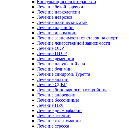
Консультация психотерапевта
Лечение белой горячки
Лечение нарколепсии
Лечение неврозов
Лечение панических атак
Лечение паранойи
Лечение игромании
Лечение зависимости от ставок на спорт
Лечение лекарственной зависимости
Лечение ОКР
Лечение ПТСР
Лечение деменции
Лечение нарушений сна
Лечение булимии
Лечение синдрома Туретта
Лечение апатии
Лечение СДВГ
Лечение биполярного расстройства
Лечение анорексии
Лечение бессонницы
Лечение ПРЛ
Лечение дисморфобии
Лечение астении
Лечение клептомании
Лечение стресса