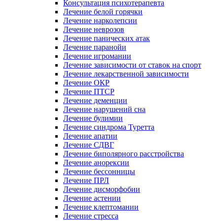
Консультация психотерапевта
Лечение белой горячки
Лечение нарколепсии
Лечение неврозов
Лечение панических атак
Лечение паранойи
Лечение игромании
Лечение зависимости от ставок на спорт
Лечение лекарственной зависимости
Лечение ОКР
Лечение ПТСР
Лечение деменции
Лечение нарушений сна
Лечение булимии
Лечение синдрома Туретта
Лечение апатии
Лечение СДВГ
Лечение биполярного расстройства
Лечение анорексии
Лечение бессонницы
Лечение ПРЛ
Лечение дисморфобии
Лечение астении
Лечение клептомании
Лечение стресса