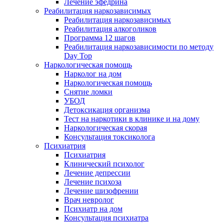
Лечение эфедрина
Реабилитация наркозависимых
Реабилитация наркозависимых
Реабилитация алкоголиков
Программа 12 шагов
Реабилитация наркозависимости по методу
Day Top
Наркологическая помощь
Нарколог на дом
Наркологическая помощь
Снятие ломки
УБОД
Детоксикация организма
Тест на наркотики в клинике и на дому
Наркологическая скорая
Консультация токсиколога
Психиатрия
Психиатрия
Клинический психолог
Лечение депрессии
Лечение психоза
Лечение шизофрении
Врач невролог
Психиатр на дом
Консультация психиатра