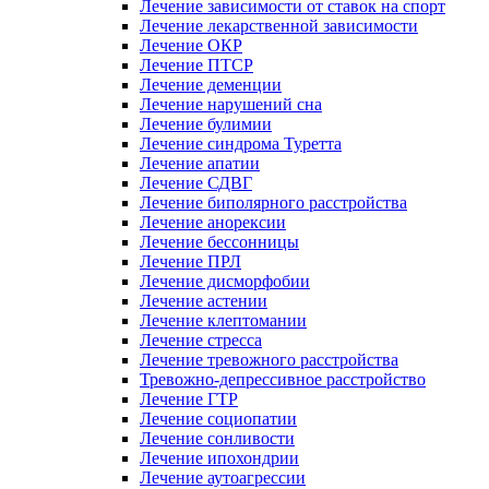
Лечение зависимости от ставок на спорт
Лечение лекарственной зависимости
Лечение ОКР
Лечение ПТСР
Лечение деменции
Лечение нарушений сна
Лечение булимии
Лечение синдрома Туретта
Лечение апатии
Лечение СДВГ
Лечение биполярного расстройства
Лечение анорексии
Лечение бессонницы
Лечение ПРЛ
Лечение дисморфобии
Лечение астении
Лечение клептомании
Лечение стресса
Лечение тревожного расстройства
Тревожно-депрессивное расстройство
Лечение ГТР
Лечение социопатии
Лечение сонливости
Лечение ипохондрии
Лечение аутоагрессии