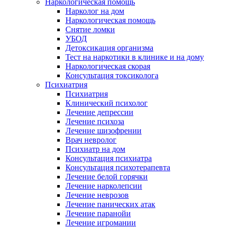
Наркологическая помощь
Нарколог на дом
Наркологическая помощь
Снятие ломки
УБОД
Детоксикация организма
Тест на наркотики в клинике и на дому
Наркологическая скорая
Консультация токсиколога
Психиатрия
Психиатрия
Клинический психолог
Лечение депрессии
Лечение психоза
Лечение шизофрении
Врач невролог
Психиатр на дом
Консультация психиатра
Консультация психотерапевта
Лечение белой горячки
Лечение нарколепсии
Лечение неврозов
Лечение панических атак
Лечение паранойи
Лечение игромании