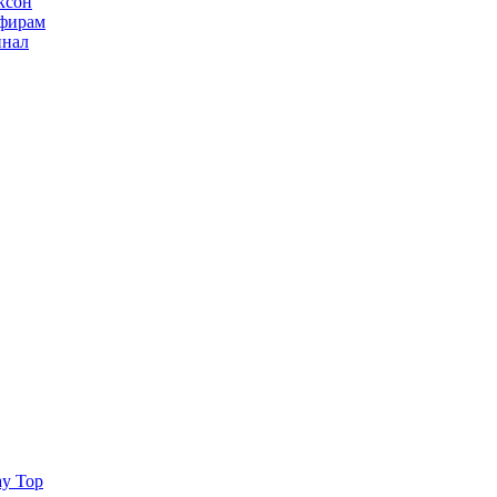
ксон
ьфирам
инал
ay Top