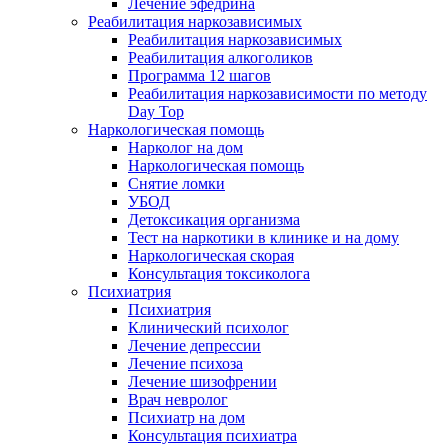
Лечение эфедрина
Реабилитация наркозависимых
Реабилитация наркозависимых
Реабилитация алкоголиков
Программа 12 шагов
Реабилитация наркозависимости по методу
Day Top
Наркологическая помощь
Нарколог на дом
Наркологическая помощь
Снятие ломки
УБОД
Детоксикация организма
Тест на наркотики в клинике и на дому
Наркологическая скорая
Консультация токсиколога
Психиатрия
Психиатрия
Клинический психолог
Лечение депрессии
Лечение психоза
Лечение шизофрении
Врач невролог
Психиатр на дом
Консультация психиатра