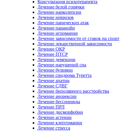
Консультация психотерапевта
Лечение белой горячки
Лечение нарколепсии
Лечение неврозов
Лечение панических атак
Лечение паранойи
Лечение игромании
Лечение зависимости от ставок на спорт
Лечение лекарственной зависимости
Лечение ОКР
Лечение ПТСР
Лечение деменции
Лечение нарушений сна
Лечение булимии
Лечение синдрома Туретта
Лечение апатии
Лечение СДВГ
Лечение биполярного расстройства
Лечение анорексии
Лечение бессонницы
Лечение ПРЛ
Лечение дисморфобии
Лечение астении
Лечение клептомании
Лечение стресса