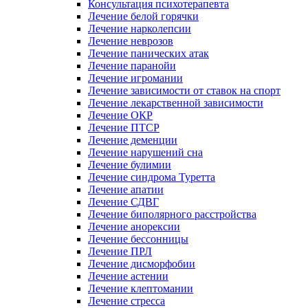
Консультация психотерапевта
Лечение белой горячки
Лечение нарколепсии
Лечение неврозов
Лечение панических атак
Лечение паранойи
Лечение игромании
Лечение зависимости от ставок на спорт
Лечение лекарственной зависимости
Лечение ОКР
Лечение ПТСР
Лечение деменции
Лечение нарушений сна
Лечение булимии
Лечение синдрома Туретта
Лечение апатии
Лечение СДВГ
Лечение биполярного расстройства
Лечение анорексии
Лечение бессонницы
Лечение ПРЛ
Лечение дисморфобии
Лечение астении
Лечение клептомании
Лечение стресса