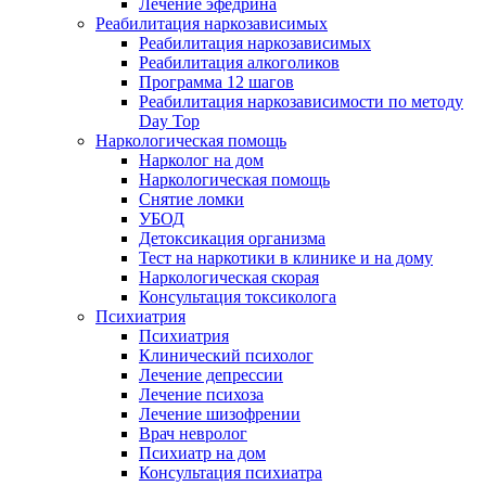
Лечение эфедрина
Реабилитация наркозависимых
Реабилитация наркозависимых
Реабилитация алкоголиков
Программа 12 шагов
Реабилитация наркозависимости по методу
Day Top
Наркологическая помощь
Нарколог на дом
Наркологическая помощь
Снятие ломки
УБОД
Детоксикация организма
Тест на наркотики в клинике и на дому
Наркологическая скорая
Консультация токсиколога
Психиатрия
Психиатрия
Клинический психолог
Лечение депрессии
Лечение психоза
Лечение шизофрении
Врач невролог
Психиатр на дом
Консультация психиатра