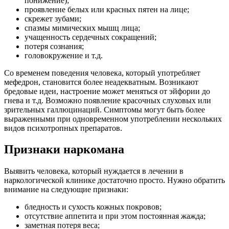
понижение);
проявление белых или красных пятен на лице;
скрежет зубами;
спазмы мимических мышц лица;
учащенность сердечных сокращений;
потеря сознания;
головокружение и т.д.
Со временем поведения человека, который употребляет
мефедрон, становится более неадекватным. Возникают
бредовые идеи, настроение может меняться от эйфории до
гнева и т.д. Возможно появление красочных слуховых или
зрительных галлюцинаций. Симптомы могут быть более
выраженными при одновременном употреблении нескольких
видов психотропных препаратов.
Признаки наркомана
Выявить человека, который нуждается в лечении в
наркологической клинике достаточно просто. Нужно обратить
внимание на следующие признаки:
бледность и сухость кожных покровов;
отсутствие аппетита и при этом постоянная жажда;
заметная потеря веса;