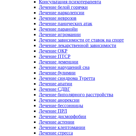
Консультация психотерапевта
Лечение белой горячки
Лечение нарколепсии
Лечение неврозов
Лечение панических атак
Лечение паранойи
Лечение игромании
Лечение зависимости от ставок на спорт
Лечение лекарственной зависимости
Лечение ОКР
Лечение ПТСР
Лечение деменции
Лечение нарушений сна
Лечение булимии
Лечение синдрома Туретта
Лечение апатии
Лечение СДВГ
Лечение биполярного расстройства
Лечение анорексии
Лечение бессонницы
Лечение ПРЛ
Лечение дисморфобии
Лечение астении
Лечение клептомании
Лечение стресса