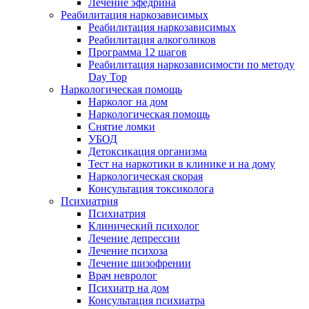
Лечение эфедрина
Реабилитация наркозависимых
Реабилитация наркозависимых
Реабилитация алкоголиков
Программа 12 шагов
Реабилитация наркозависимости по методу
Day Top
Наркологическая помощь
Нарколог на дом
Наркологическая помощь
Снятие ломки
УБОД
Детоксикация организма
Тест на наркотики в клинике и на дому
Наркологическая скорая
Консультация токсиколога
Психиатрия
Психиатрия
Клинический психолог
Лечение депрессии
Лечение психоза
Лечение шизофрении
Врач невролог
Психиатр на дом
Консультация психиатра