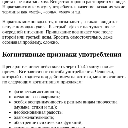
цвета с резким запахом. Вещество хорошо растворяется в воде.
Наркозависимые могут употреблять в качестве названия такие
термины как «меф», «соль», «мяу» и т.д.
Наркотик можно вдыхать, проглатывать, а также вводить в
вену с помощью укола. Быстрый эффект наступает после
очередной инъекции. Привыкание возникает уже после
второй или третьей дозы. Бросить самостоятельно, даже
осознавая проблему, сложно.
Когнитивные признаки употребления
Препарат начинает действовать через 15-45 минут после
приема. Все зависит от способа употребления. Человека,
который находится под действием наркотика, можно отличить
по следующим когнитивным признакам:
физическая активность;
желание разговаривать;
особая восприимчивость к разным видам творчества
(музыка, стихи и т.д.);
необоснованная радость;
благожелательность;
обострение психических функций;
стимуляция полового влечения и т.д.